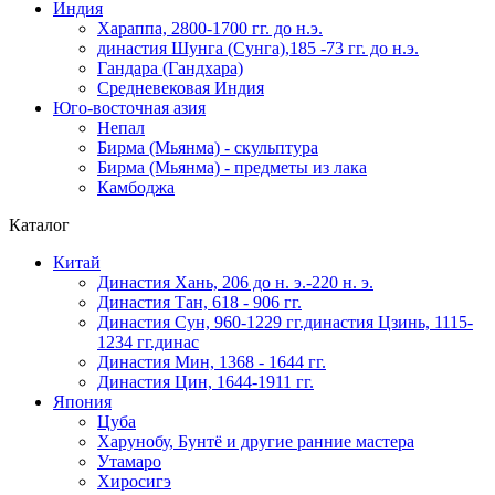
Индия
Хараппа, 2800-1700 гг. до н.э.
династия Шунга (Сунга),185 -73 гг. до н.э.
Гандара (Гандхара)
Средневековая Индия
Юго-восточная азия
Непал
Бирма (Мьянма) - скульптура
Бирма (Мьянма) - предметы из лака
Камбоджа
Каталог
Китай
Династия Хань, 206 до н. э.-220 н. э.
Династия Тан, 618 - 906 гг.
Династия Сун, 960-1229 гг.династия Цзинь, 1115-
1234 гг.динас
Династия Мин, 1368 - 1644 гг.
Династия Цин, 1644-1911 гг.
Япония
Цуба
Харунобу, Бунтё и другие ранние мастера
Утамаро
Хиросигэ