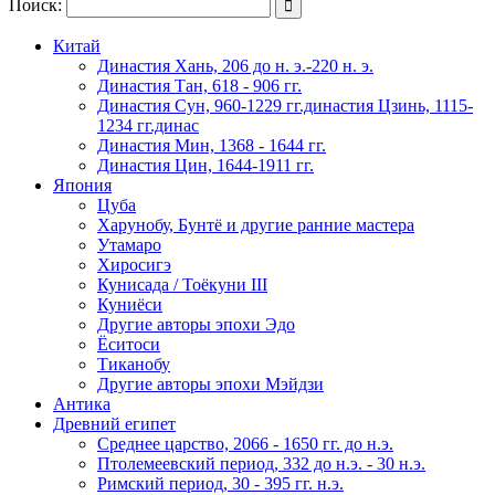
Поиск:

Китай
Династия Хань, 206 до н. э.-220 н. э.
Династия Тан, 618 - 906 гг.
Династия Сун, 960-1229 гг.династия Цзинь, 1115-
1234 гг.динас
Династия Мин, 1368 - 1644 гг.
Династия Цин, 1644-1911 гг.
Япония
Цуба
Харунобу, Бунтё и другие ранние мастера
Утамаро
Хиросигэ
Кунисада / Тоёкуни III
Куниёси
Другие авторы эпохи Эдо
Ёситоси
Тиканобу
Другие авторы эпохи Мэйдзи
Антика
Древний египет
Среднее царство, 2066 - 1650 гг. до н.э.
Птолемеевский период, 332 до н.э. - 30 н.э.
Римский период, 30 - 395 гг. н.э.