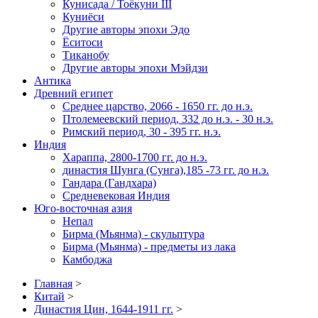
Кунисада / Тоёкуни III
Куниёси
Другие авторы эпохи Эдо
Ёситоси
Тиканобу
Другие авторы эпохи Мэйдзи
Антика
Древний египет
Среднее царство, 2066 - 1650 гг. до н.э.
Птолемеевский период, 332 до н.э. - 30 н.э.
Римский период, 30 - 395 гг. н.э.
Индия
Хараппа, 2800-1700 гг. до н.э.
династия Шунга (Сунга),185 -73 гг. до н.э.
Гандара (Гандхара)
Средневековая Индия
Юго-восточная азия
Непал
Бирма (Мьянма) - скульптура
Бирма (Мьянма) - предметы из лака
Камбоджа
Главная
>
Китай
>
Династия Цин, 1644-1911 гг.
>