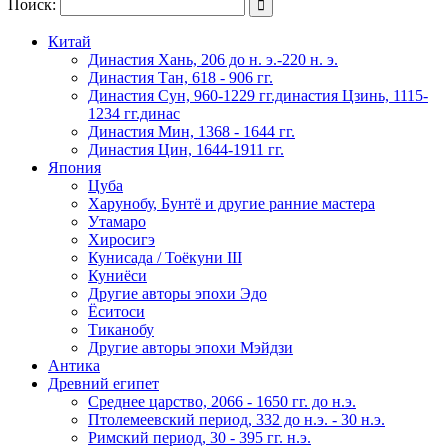
Поиск:

Китай
Династия Хань, 206 до н. э.-220 н. э.
Династия Тан, 618 - 906 гг.
Династия Сун, 960-1229 гг.династия Цзинь, 1115-
1234 гг.динас
Династия Мин, 1368 - 1644 гг.
Династия Цин, 1644-1911 гг.
Япония
Цуба
Харунобу, Бунтё и другие ранние мастера
Утамаро
Хиросигэ
Кунисада / Тоёкуни III
Куниёси
Другие авторы эпохи Эдо
Ёситоси
Тиканобу
Другие авторы эпохи Мэйдзи
Антика
Древний египет
Среднее царство, 2066 - 1650 гг. до н.э.
Птолемеевский период, 332 до н.э. - 30 н.э.
Римский период, 30 - 395 гг. н.э.