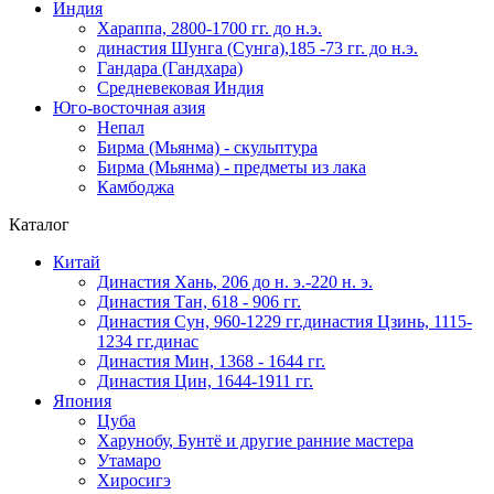
Индия
Хараппа, 2800-1700 гг. до н.э.
династия Шунга (Сунга),185 -73 гг. до н.э.
Гандара (Гандхара)
Средневековая Индия
Юго-восточная азия
Непал
Бирма (Мьянма) - скульптура
Бирма (Мьянма) - предметы из лака
Камбоджа
Каталог
Китай
Династия Хань, 206 до н. э.-220 н. э.
Династия Тан, 618 - 906 гг.
Династия Сун, 960-1229 гг.династия Цзинь, 1115-
1234 гг.динас
Династия Мин, 1368 - 1644 гг.
Династия Цин, 1644-1911 гг.
Япония
Цуба
Харунобу, Бунтё и другие ранние мастера
Утамаро
Хиросигэ