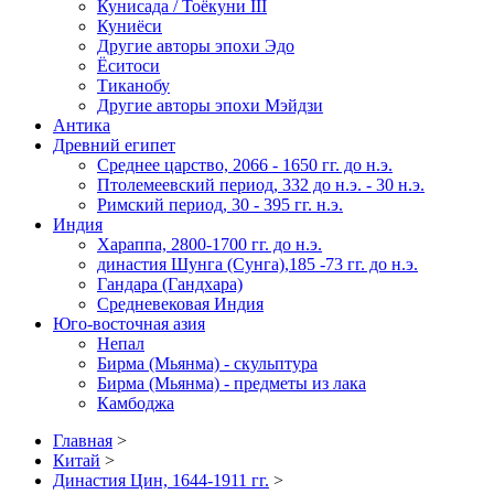
Кунисада / Тоёкуни III
Куниёси
Другие авторы эпохи Эдо
Ёситоси
Тиканобу
Другие авторы эпохи Мэйдзи
Антика
Древний египет
Среднее царство, 2066 - 1650 гг. до н.э.
Птолемеевский период, 332 до н.э. - 30 н.э.
Римский период, 30 - 395 гг. н.э.
Индия
Хараппа, 2800-1700 гг. до н.э.
династия Шунга (Сунга),185 -73 гг. до н.э.
Гандара (Гандхара)
Средневековая Индия
Юго-восточная азия
Непал
Бирма (Мьянма) - скульптура
Бирма (Мьянма) - предметы из лака
Камбоджа
Главная
>
Китай
>
Династия Цин, 1644-1911 гг.
>