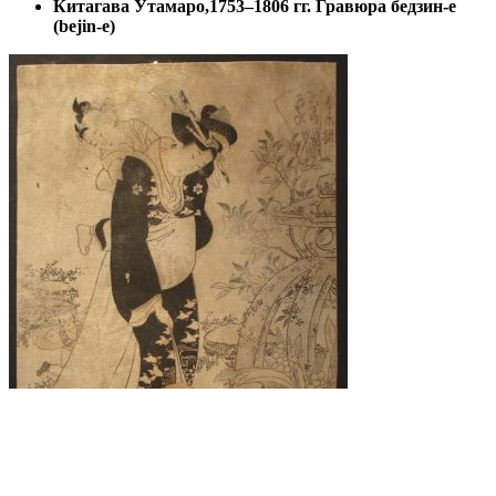
Китагава Утамаро,1753–1806 гг. Гравюра бедзин-е
(bejin-e)