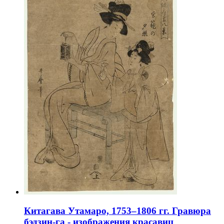
Китагава Утамаро, 1753–1806 гг. Гравюра
бэдзин-га - изображения красавиц