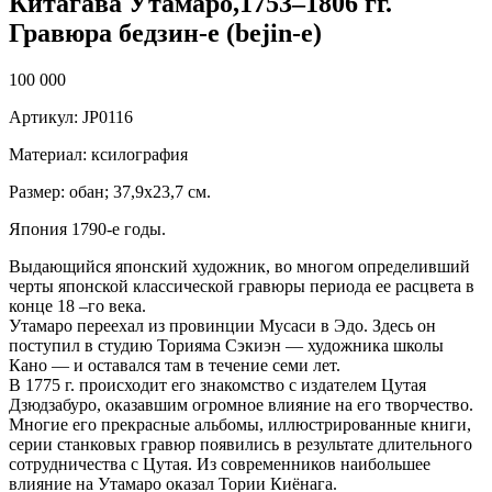
Китагава Утамаро,1753–1806 гг.
Гравюра бедзин-е (bejin-e)
100 000
Артикул: JP0116
Материал: ксилография
Размер: обан; 37,9х23,7 см.
Япония 1790-е годы.
Выдающийся японский художник, во многом определивший
черты японской классической гравюры периода ее расцвета в
конце 18 –го века.
Утамаро переехал из провинции Мусаси в Эдо. Здесь он
поступил в студию Торияма Сэкиэн — художника школы
Кано — и оставался там в течение семи лет.
В 1775 г. происходит его знакомство с издателем Цутая
Дзюдзабуро, оказавшим огромное влияние на его творчество.
Многие его прекрасные альбомы, иллюстрированные книги,
серии станковых гравюр появились в результате длительного
сотрудничества с Цутая. Из современников наибольшее
влияние на Утамаро оказал Тории Киёнага.