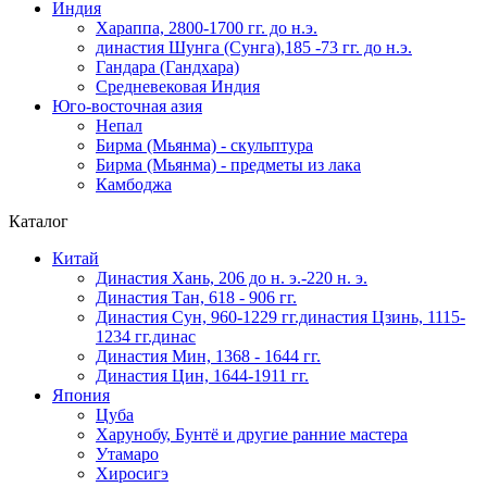
Индия
Хараппа, 2800-1700 гг. до н.э.
династия Шунга (Сунга),185 -73 гг. до н.э.
Гандара (Гандхара)
Средневековая Индия
Юго-восточная азия
Непал
Бирма (Мьянма) - скульптура
Бирма (Мьянма) - предметы из лака
Камбоджа
Каталог
Китай
Династия Хань, 206 до н. э.-220 н. э.
Династия Тан, 618 - 906 гг.
Династия Сун, 960-1229 гг.династия Цзинь, 1115-
1234 гг.динас
Династия Мин, 1368 - 1644 гг.
Династия Цин, 1644-1911 гг.
Япония
Цуба
Харунобу, Бунтё и другие ранние мастера
Утамаро
Хиросигэ