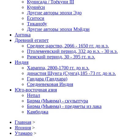
Кунисада / Тоёкуни III
Куниёси
Другие авторы эпохи Эдо
Ёситоси
Тиканобу
Другие авторы эпохи Мэйдзи
Антика
Древний египет
Среднее царство, 2066 - 1650 гг. до н.э.
Птолемеевский период, 332 до н.э. - 30 н.э.
Римский период, 30 - 395 гг. н.э.
Индия
Хараппа, 2800-1700 гг. до н.э.
династия Шунга (Сунга),185 -73 гг. до н.э.
Гандара (Гандхара)
Средневековая Индия
Юго-восточная азия
Непал
Бирма (Мьянма) - скульптура
Бирма (Мьянма) - предметы из лака
Камбоджа
Главная
>
Япония
>
Утамаро
>