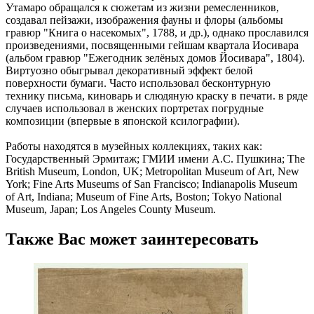
Утамаро обращался к сюжетам из жизни ремесленников,
создавал пейзажи, изображения фауны и флоры (альбомы
гравюр "Книга о насекомых", 1788, и др.), однако прославился
произведениями, посвященными гейшам квартала Иосивара
(альбом гравюр "Ежегодник зелёных домов Йосивара", 1804).
Виртуозно обыгрывал декоративный эффект белой
поверхности бумаги. Часто использовал бесконтурную
технику письма, киноварь и слюдяную краску в печати. в ряде
случаев использовал в женских портретах погрудные
композиции (впервые в японской ксилографии).
Работы находятся в музейных коллекциях, таких как:
Государственный Эрмитаж; ГМИИ имени А.С. Пушкина; The
British Museum, London, UK; Metropolitan Museum of Art, New
York; Fine Arts Museums of San Francisco; Indianapolis Museum
of Art, Indiana; Museum of Fine Arts, Boston; Tokyo National
Museum, Japan; Los Angeles County Museum.
Также Вас может заинтересовать