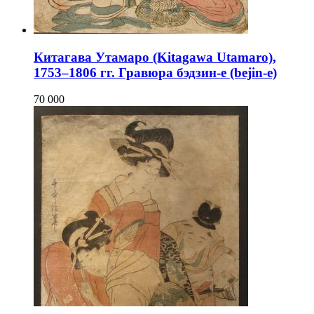
Китагава Утамаро (Kitagawa Utamaro),
1753–1806 гг. Гравюра бэдзин-е (bejin-e)
70 000