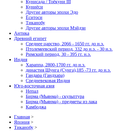
Кунисада / Тоёкуни III
Куниёси
Другие авторы эпохи Эдо
Ёситоси
Тиканобу
Другие авторы эпохи Мэйдзи
Антика
Древний египет
Среднее царство, 2066 - 1650 гг. до н.э.
Птолемеевский период, 332 до н.э. - 30 н.э.
Римский период, 30 - 395 гг. н.э.
Индия
Хараппа, 2800-1700 гг. до н.э.
династия Шунга (Сунга),185 -73 гг. до н.э.
Гандара (Гандхара)
Средневековая Индия
Юго-восточная азия
Непал
Бирма (Мьянма) - скульптура
Бирма (Мьянма) - предметы из лака
Камбоджа
Главная
>
Япония
>
Тиканобу
>