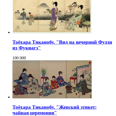
Тоёхара Тиканобу. "Вид на вечерний Фудзи
из Фукиагэ"
100 000
Тоёхара Тиканобу. "Женский этикет:
чайная церемония"