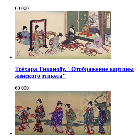
60 000
Тоёхара Тиканобу. "Отображение картины
женского этикета"
60 000