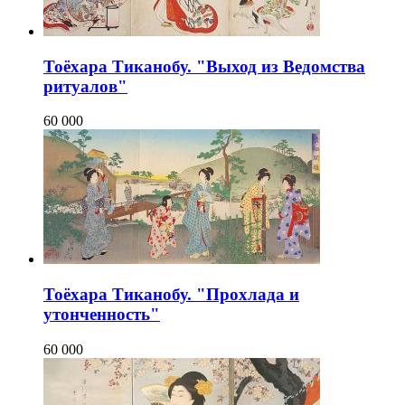
Тоёхара Тиканобу. "Выход из Ведомства
ритуалов"
60 000
Тоёхара Тиканобу. "Прохлада и
утонченность"
60 000