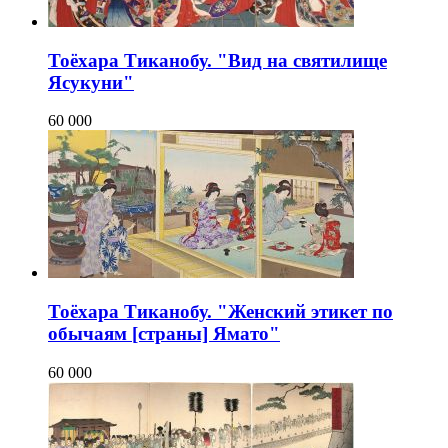
Тоёхара Тиканобу. "Вид на святилище
Ясукуни"
60 000
Тоёхара Тиканобу. "Женский этикет по
обычаям [страны] Ямато"
60 000