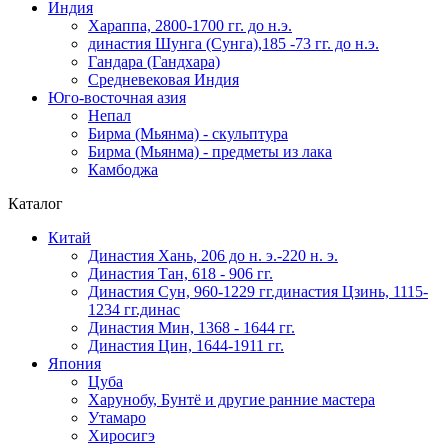
Индия
Хараппа, 2800-1700 гг. до н.э.
династия Шунга (Сунга),185 -73 гг. до н.э.
Гандара (Гандхара)
Средневековая Индия
Юго-восточная азия
Непал
Бирма (Мьянма) - скульптура
Бирма (Мьянма) - предметы из лака
Камбоджа
Каталог
Китай
Династия Хань, 206 до н. э.-220 н. э.
Династия Тан, 618 - 906 гг.
Династия Сун, 960-1229 гг.династия Цзинь, 1115-
1234 гг.динас
Династия Мин, 1368 - 1644 гг.
Династия Цин, 1644-1911 гг.
Япония
Цуба
Харунобу, Бунтё и другие ранние мастера
Утамаро
Хиросигэ