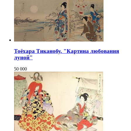
Тоёхара Тиканобу. "Картина любования
луной"
50 000