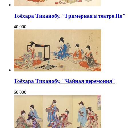
Тоёхара Тиканобу. "Гримерная в театре Но"
40 000
Тоёхара Тиканобу. "Чайная церемония"
60 000