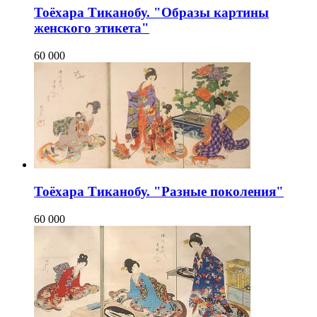
Тоёхара Тиканобу. "Образы картины
женского этикета"
60 000
Тоёхара Тиканобу. "Разные поколения"
60 000