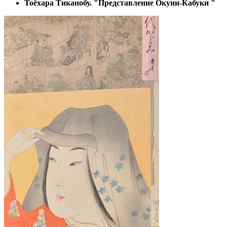
Тоёхара Тиканобу. "Представление Окуни-Кабуки "