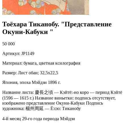
Тоёхара Тиканобу. "Представление
Окуни-Кабуки "
50 000
Артикул: JP1149
Материал: бумага, цветная ксилография
Размер: Лист обан; 32,5х22,5
Япония, эпоха Мэйдзи 1896 г.
Название листа: 慶長之頃 — Кэйтё:-но коро — период Кэйтё
(1596 — 1615 г.) Название виньетки: подпись отсутствует,
изображено представление Окуни-Кабуки Подпись
художника: 楊州周延 — Ё:сю: Тиканобу
4-й месяц 29-го года периода Мэйдзи