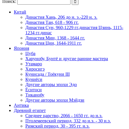
Поиск:

Китай
Династия Хань, 206 до н. э.-220 н. э.
Династия Тан, 618 - 906 гг.
Династия Сун, 960-1229 гг.династия Цзинь, 1115-
1234 гг.динас
Династия Мин, 1368 - 1644 гг.
Династия Цин, 1644-1911 гг.
Япония
Цуба
Харунобу, Бунтё и другие ранние мастера
Утамаро
Хиросигэ
Кунисада / Тоёкуни III
Куниёси
Другие авторы эпохи Эдо
Ёситоси
Тиканобу
Другие авторы эпохи Мэйдзи
Антика
Древний египет
Среднее царство, 2066 - 1650 гг. до н.э.
Птолемеевский период, 332 до н.э. - 30 н.э.
Римский период, 30 - 395 гг. н.э.