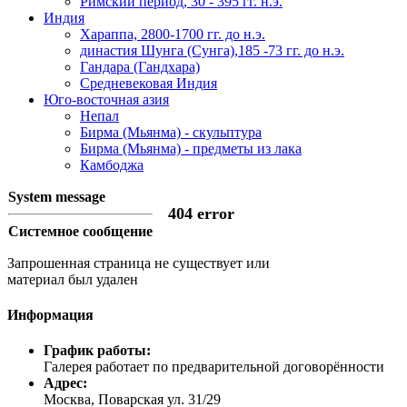
Римский период, 30 - 395 гг. н.э.
Индия
Хараппа, 2800-1700 гг. до н.э.
династия Шунга (Сунга),185 -73 гг. до н.э.
Гандара (Гандхара)
Средневековая Индия
Юго-восточная азия
Непал
Бирма (Мьянма) - скульптура
Бирма (Мьянма) - предметы из лака
Камбоджа
System message
404 error
Системное сообщение
Запрошенная страница не существует или
материал был удален
Информация
График работы:
Галерея работает по предварительной договорённости
Адрес:
Москва, Поварская ул. 31/29