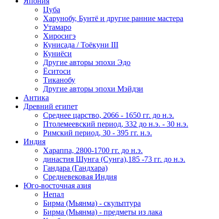
Япония
Цуба
Харунобу, Бунтё и другие ранние мастера
Утамаро
Хиросигэ
Кунисада / Тоёкуни III
Куниёси
Другие авторы эпохи Эдо
Ёситоси
Тиканобу
Другие авторы эпохи Мэйдзи
Антика
Древний египет
Среднее царство, 2066 - 1650 гг. до н.э.
Птолемеевский период, 332 до н.э. - 30 н.э.
Римский период, 30 - 395 гг. н.э.
Индия
Хараппа, 2800-1700 гг. до н.э.
династия Шунга (Сунга),185 -73 гг. до н.э.
Гандара (Гандхара)
Средневековая Индия
Юго-восточная азия
Непал
Бирма (Мьянма) - скульптура
Бирма (Мьянма) - предметы из лака