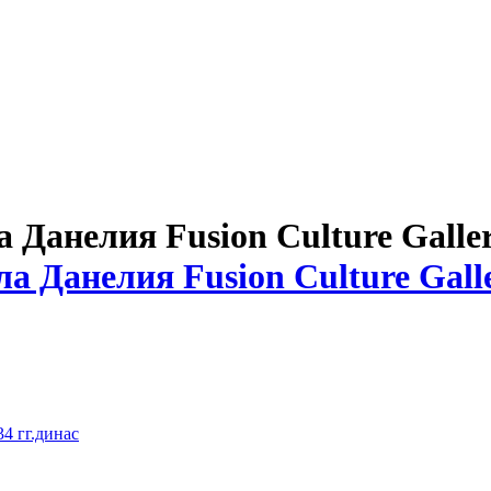
Данелия Fusion Culture Galle
4 гг.динас