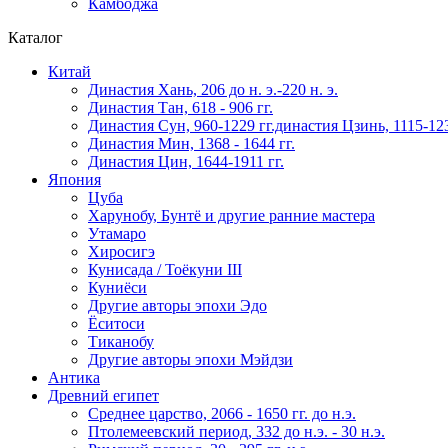
Камбоджа
Каталог
Китай
Династия Хань, 206 до н. э.-220 н. э.
Династия Тан, 618 - 906 гг.
Династия Сун, 960-1229 гг.династия Цзинь, 1115-123
Династия Мин, 1368 - 1644 гг.
Династия Цин, 1644-1911 гг.
Япония
Цуба
Харунобу, Бунтё и другие ранние мастера
Утамаро
Хиросигэ
Кунисада / Тоёкуни III
Куниёси
Другие авторы эпохи Эдо
Ёситоси
Тиканобу
Другие авторы эпохи Мэйдзи
Антика
Древний египет
Среднее царство, 2066 - 1650 гг. до н.э.
Птолемеевский период, 332 до н.э. - 30 н.э.