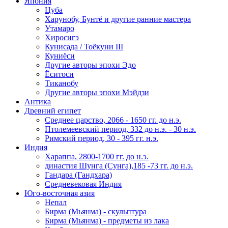
Япония
Цуба
Харунобу, Бунтё и другие ранние мастера
Утамаро
Хиросигэ
Кунисада / Тоёкуни III
Куниёси
Другие авторы эпохи Эдо
Ёситоси
Тиканобу
Другие авторы эпохи Мэйдзи
Антика
Древний египет
Среднее царство, 2066 - 1650 гг. до н.э.
Птолемеевский период, 332 до н.э. - 30 н.э.
Римский период, 30 - 395 гг. н.э.
Индия
Хараппа, 2800-1700 гг. до н.э.
династия Шунга (Сунга),185 -73 гг. до н.э.
Гандара (Гандхара)
Средневековая Индия
Юго-восточная азия
Непал
Бирма (Мьянма) - скульптура
Бирма (Мьянма) - предметы из лака