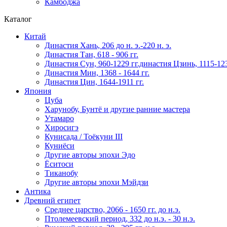
Камбоджа
Каталог
Китай
Династия Хань, 206 до н. э.-220 н. э.
Династия Тан, 618 - 906 гг.
Династия Сун, 960-1229 гг.династия Цзинь, 1115-123
Династия Мин, 1368 - 1644 гг.
Династия Цин, 1644-1911 гг.
Япония
Цуба
Харунобу, Бунтё и другие ранние мастера
Утамаро
Хиросигэ
Кунисада / Тоёкуни III
Куниёси
Другие авторы эпохи Эдо
Ёситоси
Тиканобу
Другие авторы эпохи Мэйдзи
Антика
Древний египет
Среднее царство, 2066 - 1650 гг. до н.э.
Птолемеевский период, 332 до н.э. - 30 н.э.