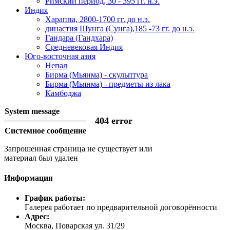
Римский период, 30 - 395 гг. н.э.
Индия
Хараппа, 2800-1700 гг. до н.э.
династия Шунга (Сунга),185 -73 гг. до н.э.
Гандара (Гандхара)
Средневековая Индия
Юго-восточная азия
Непал
Бирма (Мьянма) - скульптура
Бирма (Мьянма) - предметы из лака
Камбоджа
System message
404 error
Системное сообщение
Запрошенная страница не существует или
материал был удален
Информация
График работы:
Галерея работает по предварительной договорённости
Адрес:
Москва, Поварская ул. 31/29