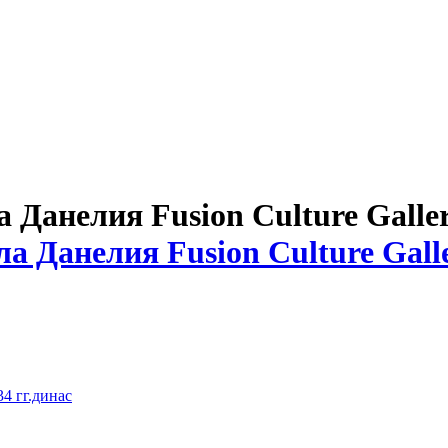
Данелия Fusion Culture Galle
4 гг.динас