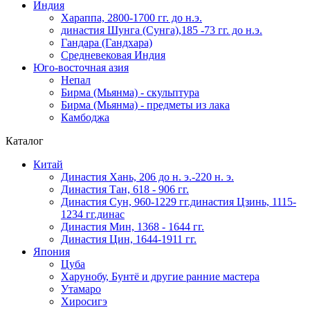
Индия
Хараппа, 2800-1700 гг. до н.э.
династия Шунга (Сунга),185 -73 гг. до н.э.
Гандара (Гандхара)
Средневековая Индия
Юго-восточная азия
Непал
Бирма (Мьянма) - скульптура
Бирма (Мьянма) - предметы из лака
Камбоджа
Каталог
Китай
Династия Хань, 206 до н. э.-220 н. э.
Династия Тан, 618 - 906 гг.
Династия Сун, 960-1229 гг.династия Цзинь, 1115-
1234 гг.динас
Династия Мин, 1368 - 1644 гг.
Династия Цин, 1644-1911 гг.
Япония
Цуба
Харунобу, Бунтё и другие ранние мастера
Утамаро
Хиросигэ