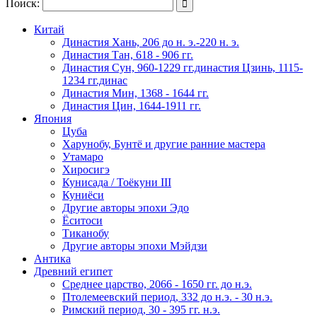
Поиск:

Китай
Династия Хань, 206 до н. э.-220 н. э.
Династия Тан, 618 - 906 гг.
Династия Сун, 960-1229 гг.династия Цзинь, 1115-
1234 гг.динас
Династия Мин, 1368 - 1644 гг.
Династия Цин, 1644-1911 гг.
Япония
Цуба
Харунобу, Бунтё и другие ранние мастера
Утамаро
Хиросигэ
Кунисада / Тоёкуни III
Куниёси
Другие авторы эпохи Эдо
Ёситоси
Тиканобу
Другие авторы эпохи Мэйдзи
Антика
Древний египет
Среднее царство, 2066 - 1650 гг. до н.э.
Птолемеевский период, 332 до н.э. - 30 н.э.
Римский период, 30 - 395 гг. н.э.