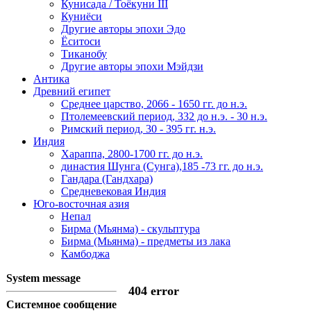
Кунисада / Тоёкуни III
Куниёси
Другие авторы эпохи Эдо
Ёситоси
Тиканобу
Другие авторы эпохи Мэйдзи
Антика
Древний египет
Среднее царство, 2066 - 1650 гг. до н.э.
Птолемеевский период, 332 до н.э. - 30 н.э.
Римский период, 30 - 395 гг. н.э.
Индия
Хараппа, 2800-1700 гг. до н.э.
династия Шунга (Сунга),185 -73 гг. до н.э.
Гандара (Гандхара)
Средневековая Индия
Юго-восточная азия
Непал
Бирма (Мьянма) - скульптура
Бирма (Мьянма) - предметы из лака
Камбоджа
System message
404 error
Системное сообщение