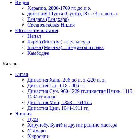
Индия
Хараппа, 2800-1700 гг. до н.э.
династия Шунга (Сунга),185 -73 гг. до н.э.
Гандара (Гандхара)
Средневековая Индия
Юго-восточная азия
Непал
Бирма (Мьянма) - скульптура
Бирма (Мьянма) - предметы из лака
Камбоджа
Каталог
Китай
Династия Хань, 206 до н. э.-220 н. э.
Династия Тан, 618 - 906 гг.
Династия Сун, 960-1229 гг.династия Цзинь, 1115-
1234 гг.динас
Династия Мин, 1368 - 1644 гг.
Династия Цин, 1644-1911 гг.
Япония
Цуба
Харунобу, Бунтё и другие ранние мастера
Утамаро
Хиросигэ