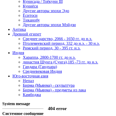
Кунисада / Тоёкуни III
Куниёси
Другие авторы эпохи Эдо
Ёситоси
Тиканобу
Другие авторы эпохи Мэйдзи
Антика
Древний египет
Среднее царство, 2066 - 1650 гг. до н.э.
Птолемеевский период, 332 до н.э. - 30 н.э.
Римский период, 30 - 395 гг. н.э.
Индия
Хараппа, 2800-1700 гг. до н.э.
династия Шунга (Сунга),185 -73 гг. до н.э.
Гандара (Гандхара)
Средневековая Индия
Юго-восточная азия
Непал
Бирма (Мьянма) - скульптура
Бирма (Мьянма) - предметы из лака
Камбоджа
System message
404 error
Системное сообщение