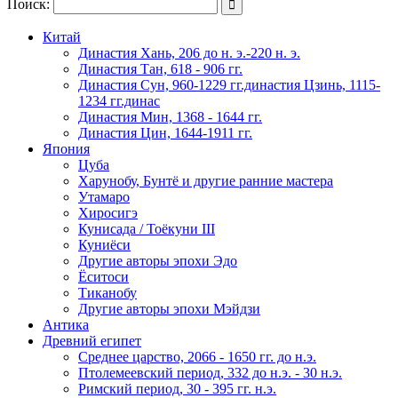
Поиск:

Китай
Династия Хань, 206 до н. э.-220 н. э.
Династия Тан, 618 - 906 гг.
Династия Сун, 960-1229 гг.династия Цзинь, 1115-
1234 гг.динас
Династия Мин, 1368 - 1644 гг.
Династия Цин, 1644-1911 гг.
Япония
Цуба
Харунобу, Бунтё и другие ранние мастера
Утамаро
Хиросигэ
Кунисада / Тоёкуни III
Куниёси
Другие авторы эпохи Эдо
Ёситоси
Тиканобу
Другие авторы эпохи Мэйдзи
Антика
Древний египет
Среднее царство, 2066 - 1650 гг. до н.э.
Птолемеевский период, 332 до н.э. - 30 н.э.
Римский период, 30 - 395 гг. н.э.