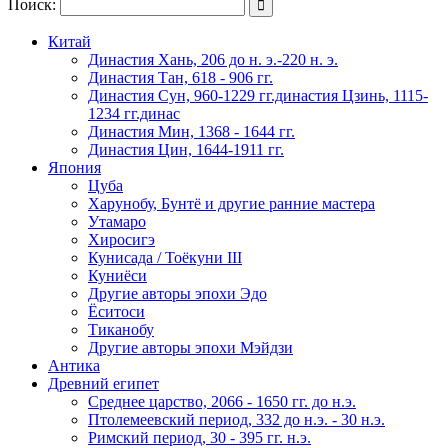
Поиск:

Китай
Династия Хань, 206 до н. э.-220 н. э.
Династия Тан, 618 - 906 гг.
Династия Сун, 960-1229 гг.династия Цзинь, 1115-
1234 гг.динас
Династия Мин, 1368 - 1644 гг.
Династия Цин, 1644-1911 гг.
Япония
Цуба
Харунобу, Бунтё и другие ранние мастера
Утамаро
Хиросигэ
Кунисада / Тоёкуни III
Куниёси
Другие авторы эпохи Эдо
Ёситоси
Тиканобу
Другие авторы эпохи Мэйдзи
Антика
Древний египет
Среднее царство, 2066 - 1650 гг. до н.э.
Птолемеевский период, 332 до н.э. - 30 н.э.
Римский период, 30 - 395 гг. н.э.