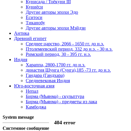
Кунисада / Тоёкуни III
Куниёси
Другие авторы эпохи Эдо
Ёситоси
Тиканобу
Другие авторы эпохи Мэйдзи
Антика
Древний египет
Среднее царство, 2066 - 1650 гг. до н.э.
Птолемеевский период, 332 до н.э. - 30 н.э.
Римский период, 30 - 395 гг. н.э.
Индия
Хараппа, 2800-1700 гг. до н.э.
династия Шунга (Сунга),185 -73 гг. до н.э.
Гандара (Гандхара)
Средневековая Индия
Юго-восточная азия
Непал
Бирма (Мьянма) - скульптура
Бирма (Мьянма) - предметы из лака
Камбоджа
System message
404 error
Системное сообщение