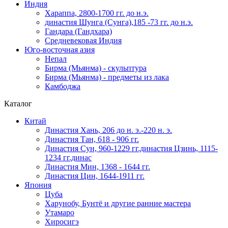
Индия
Хараппа, 2800-1700 гг. до н.э.
династия Шунга (Сунга),185 -73 гг. до н.э.
Гандара (Гандхара)
Средневековая Индия
Юго-восточная азия
Непал
Бирма (Мьянма) - скульптура
Бирма (Мьянма) - предметы из лака
Камбоджа
Каталог
Китай
Династия Хань, 206 до н. э.-220 н. э.
Династия Тан, 618 - 906 гг.
Династия Сун, 960-1229 гг.династия Цзинь, 1115-
1234 гг.динас
Династия Мин, 1368 - 1644 гг.
Династия Цин, 1644-1911 гг.
Япония
Цуба
Харунобу, Бунтё и другие ранние мастера
Утамаро
Хиросигэ