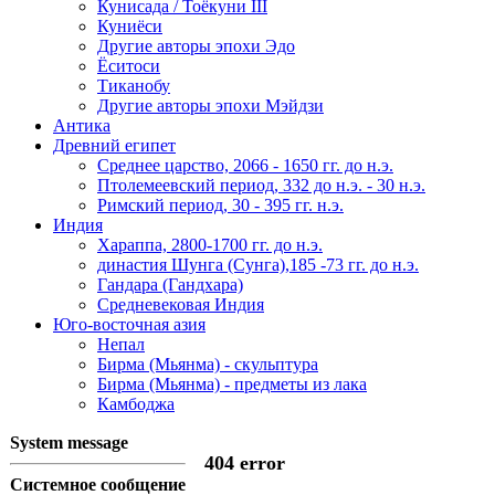
Кунисада / Тоёкуни III
Куниёси
Другие авторы эпохи Эдо
Ёситоси
Тиканобу
Другие авторы эпохи Мэйдзи
Антика
Древний египет
Среднее царство, 2066 - 1650 гг. до н.э.
Птолемеевский период, 332 до н.э. - 30 н.э.
Римский период, 30 - 395 гг. н.э.
Индия
Хараппа, 2800-1700 гг. до н.э.
династия Шунга (Сунга),185 -73 гг. до н.э.
Гандара (Гандхара)
Средневековая Индия
Юго-восточная азия
Непал
Бирма (Мьянма) - скульптура
Бирма (Мьянма) - предметы из лака
Камбоджа
System message
404 error
Системное сообщение