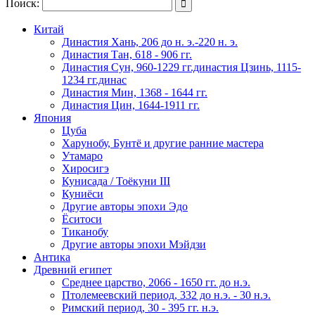
Поиск:

Китай
Династия Хань, 206 до н. э.-220 н. э.
Династия Тан, 618 - 906 гг.
Династия Сун, 960-1229 гг.династия Цзинь, 1115-
1234 гг.динас
Династия Мин, 1368 - 1644 гг.
Династия Цин, 1644-1911 гг.
Япония
Цуба
Харунобу, Бунтё и другие ранние мастера
Утамаро
Хиросигэ
Кунисада / Тоёкуни III
Куниёси
Другие авторы эпохи Эдо
Ёситоси
Тиканобу
Другие авторы эпохи Мэйдзи
Антика
Древний египет
Среднее царство, 2066 - 1650 гг. до н.э.
Птолемеевский период, 332 до н.э. - 30 н.э.
Римский период, 30 - 395 гг. н.э.