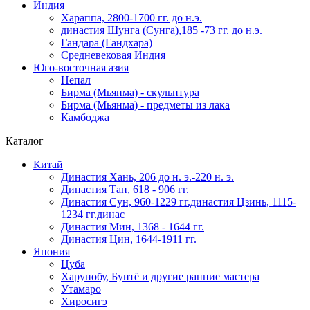
Индия
Хараппа, 2800-1700 гг. до н.э.
династия Шунга (Сунга),185 -73 гг. до н.э.
Гандара (Гандхара)
Средневековая Индия
Юго-восточная азия
Непал
Бирма (Мьянма) - скульптура
Бирма (Мьянма) - предметы из лака
Камбоджа
Каталог
Китай
Династия Хань, 206 до н. э.-220 н. э.
Династия Тан, 618 - 906 гг.
Династия Сун, 960-1229 гг.династия Цзинь, 1115-
1234 гг.динас
Династия Мин, 1368 - 1644 гг.
Династия Цин, 1644-1911 гг.
Япония
Цуба
Харунобу, Бунтё и другие ранние мастера
Утамаро
Хиросигэ