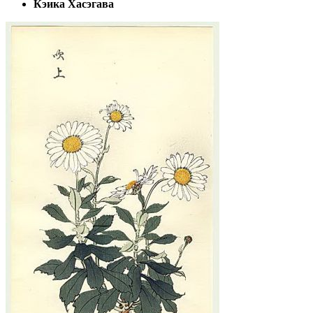
Кэика Хасэгава