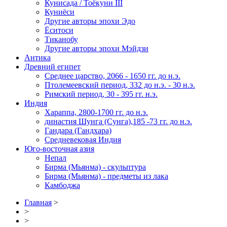
Кунисада / Тоёкуни III
Куниёси
Другие авторы эпохи Эдо
Ёситоси
Тиканобу
Другие авторы эпохи Мэйдзи
Антика
Древний египет
Среднее царство, 2066 - 1650 гг. до н.э.
Птолемеевский период, 332 до н.э. - 30 н.э.
Римский период, 30 - 395 гг. н.э.
Индия
Хараппа, 2800-1700 гг. до н.э.
династия Шунга (Сунга),185 -73 гг. до н.э.
Гандара (Гандхара)
Средневековая Индия
Юго-восточная азия
Непал
Бирма (Мьянма) - скульптура
Бирма (Мьянма) - предметы из лака
Камбоджа
Главная
>
>
>