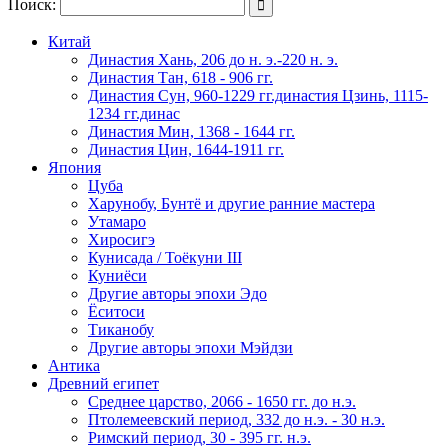
Поиск:

Китай
Династия Хань, 206 до н. э.-220 н. э.
Династия Тан, 618 - 906 гг.
Династия Сун, 960-1229 гг.династия Цзинь, 1115-
1234 гг.динас
Династия Мин, 1368 - 1644 гг.
Династия Цин, 1644-1911 гг.
Япония
Цуба
Харунобу, Бунтё и другие ранние мастера
Утамаро
Хиросигэ
Кунисада / Тоёкуни III
Куниёси
Другие авторы эпохи Эдо
Ёситоси
Тиканобу
Другие авторы эпохи Мэйдзи
Антика
Древний египет
Среднее царство, 2066 - 1650 гг. до н.э.
Птолемеевский период, 332 до н.э. - 30 н.э.
Римский период, 30 - 395 гг. н.э.