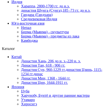
Индия
Хараппа, 2800-1700 гг. до н.э.
династия Шунга (Сунга),185 -73 гг. до н.э.
Гандара (Гандхара)
Средневековая Индия
Юго-восточная азия
Непал
Бирма (Мьянма) - скульптура
Бирма (Мьянма) - предметы из лака
Камбоджа
Каталог
Китай
Династия Хань, 206 до н. э.-220 н. э.
Династия Тан, 618 - 906 гг.
Династия Сун, 960-1229 гг.династия Цзинь, 1115-
1234 гг.динас
Династия Мин, 1368 - 1644 гг.
Династия Цин, 1644-1911 гг.
Япония
Цуба
Харунобу, Бунтё и другие ранние мастера
Утамаро
Хиросигэ