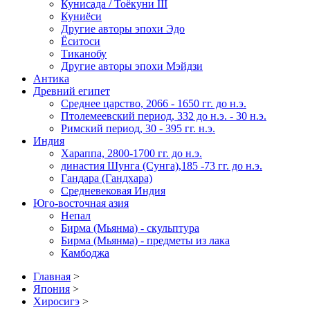
Кунисада / Тоёкуни III
Куниёси
Другие авторы эпохи Эдо
Ёситоси
Тиканобу
Другие авторы эпохи Мэйдзи
Антика
Древний египет
Среднее царство, 2066 - 1650 гг. до н.э.
Птолемеевский период, 332 до н.э. - 30 н.э.
Римский период, 30 - 395 гг. н.э.
Индия
Хараппа, 2800-1700 гг. до н.э.
династия Шунга (Сунга),185 -73 гг. до н.э.
Гандара (Гандхара)
Средневековая Индия
Юго-восточная азия
Непал
Бирма (Мьянма) - скульптура
Бирма (Мьянма) - предметы из лака
Камбоджа
Главная
>
Япония
>
Хиросигэ
>