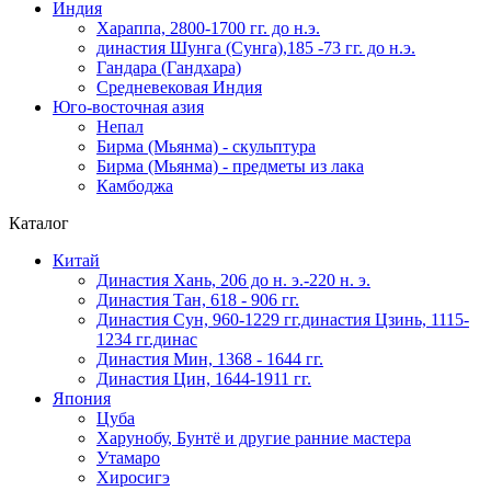
Индия
Хараппа, 2800-1700 гг. до н.э.
династия Шунга (Сунга),185 -73 гг. до н.э.
Гандара (Гандхара)
Средневековая Индия
Юго-восточная азия
Непал
Бирма (Мьянма) - скульптура
Бирма (Мьянма) - предметы из лака
Камбоджа
Каталог
Китай
Династия Хань, 206 до н. э.-220 н. э.
Династия Тан, 618 - 906 гг.
Династия Сун, 960-1229 гг.династия Цзинь, 1115-
1234 гг.динас
Династия Мин, 1368 - 1644 гг.
Династия Цин, 1644-1911 гг.
Япония
Цуба
Харунобу, Бунтё и другие ранние мастера
Утамаро
Хиросигэ