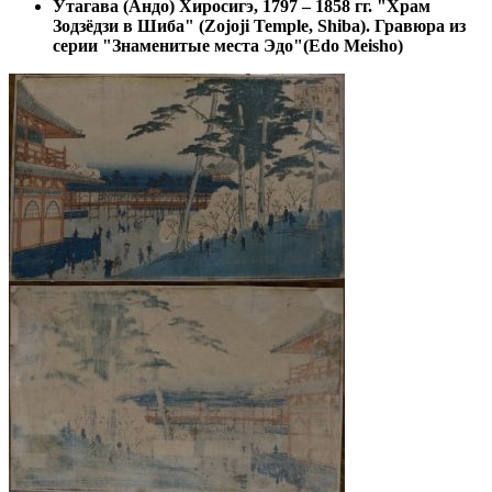
Утагава (Андо) Хиросигэ, 1797 – 1858 гг. "Храм
Зодзёдзи в Шиба" (Zojoji Temple, Shiba). Гравюра из
серии "Знаменитые места Эдо"(Edo Meisho)