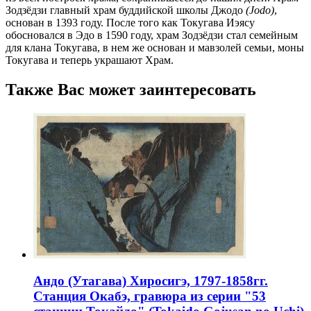
Зодзёдзи главный храм буддийской школы Джодо
(Jodo)
,
основан в 1393 году. После того как Токугава Иэясу
обосновался в Эдо в 1590 году, храм Зодзёдзи стал семейным
для клана Токугава, в нем же основан и мавзолей семьи, моны
Токугава и теперь украшают Храм.
Также Вас может заинтересовать
Андо (Утагава) Хиросигэ, 1797-1858гг.
Станция Окабэ, гравюра из серии "53