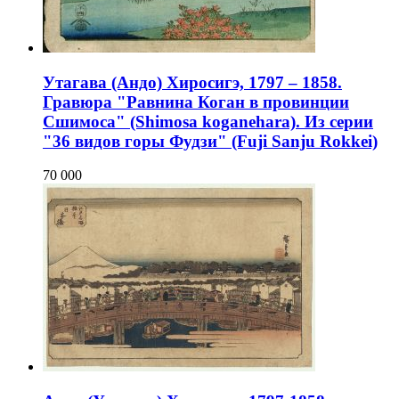
Утагава (Андо) Хиросигэ, 1797 – 1858.
Гравюра "Равнина Коган в провинции
Сшимоса" (Shimosa koganehara). Из серии
"36 видов горы Фудзи" (Fuji Sanju Rokkei)
70 000