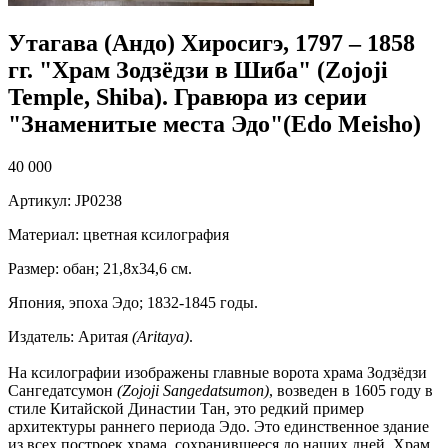
Утагава (Андо) Хиросигэ, 1797 – 1858
гг. "Храм Зодзёдзи в Шиба" (Zojoji
Temple, Shiba). Гравюра из серии
"Знаменитые места Эдо"(Edo Meisho)
40 000
Артикул: JP0238
Материал: цветная ксилография
Размер: обан; 21,8х34,6 см.
Япония, эпоха Эдо; 1832-1845 годы.
Издатель: Аритая
(Aritaya)
.
На ксилографии изображены главные ворота храма Зодзёдзи
Сангедатсумон
(Zojoji Sangedatsumon)
, возведен в 1605 году в
стиле Китайской Династии Тан, это редкий пример
архитектуры раннего периода Эдо. Это единственное здание
из всех построек храма, сохранившееся до наших дней. Храм