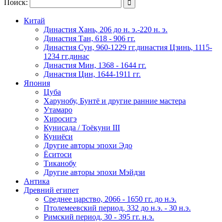
Поиск:

Китай
Династия Хань, 206 до н. э.-220 н. э.
Династия Тан, 618 - 906 гг.
Династия Сун, 960-1229 гг.династия Цзинь, 1115-
1234 гг.динас
Династия Мин, 1368 - 1644 гг.
Династия Цин, 1644-1911 гг.
Япония
Цуба
Харунобу, Бунтё и другие ранние мастера
Утамаро
Хиросигэ
Кунисада / Тоёкуни III
Куниёси
Другие авторы эпохи Эдо
Ёситоси
Тиканобу
Другие авторы эпохи Мэйдзи
Антика
Древний египет
Среднее царство, 2066 - 1650 гг. до н.э.
Птолемеевский период, 332 до н.э. - 30 н.э.
Римский период, 30 - 395 гг. н.э.