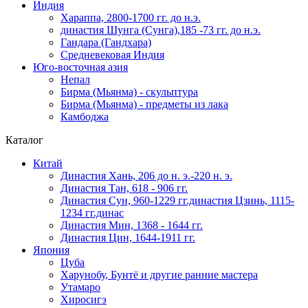
Индия
Хараппа, 2800-1700 гг. до н.э.
династия Шунга (Сунга),185 -73 гг. до н.э.
Гандара (Гандхара)
Средневековая Индия
Юго-восточная азия
Непал
Бирма (Мьянма) - скульптура
Бирма (Мьянма) - предметы из лака
Камбоджа
Каталог
Китай
Династия Хань, 206 до н. э.-220 н. э.
Династия Тан, 618 - 906 гг.
Династия Сун, 960-1229 гг.династия Цзинь, 1115-
1234 гг.динас
Династия Мин, 1368 - 1644 гг.
Династия Цин, 1644-1911 гг.
Япония
Цуба
Харунобу, Бунтё и другие ранние мастера
Утамаро
Хиросигэ