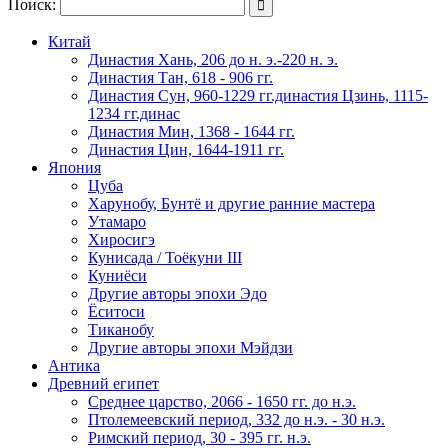
Поиск:

Китай
Династия Хань, 206 до н. э.-220 н. э.
Династия Тан, 618 - 906 гг.
Династия Сун, 960-1229 гг.династия Цзинь, 1115-
1234 гг.динас
Династия Мин, 1368 - 1644 гг.
Династия Цин, 1644-1911 гг.
Япония
Цуба
Харунобу, Бунтё и другие ранние мастера
Утамаро
Хиросигэ
Кунисада / Тоёкуни III
Куниёси
Другие авторы эпохи Эдо
Ёситоси
Тиканобу
Другие авторы эпохи Мэйдзи
Антика
Древний египет
Среднее царство, 2066 - 1650 гг. до н.э.
Птолемеевский период, 332 до н.э. - 30 н.э.
Римский период, 30 - 395 гг. н.э.