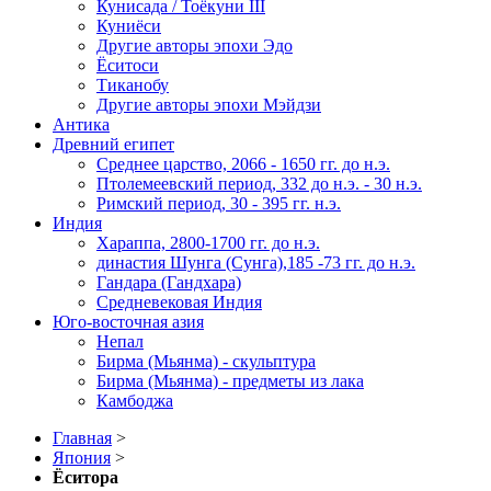
Кунисада / Тоёкуни III
Куниёси
Другие авторы эпохи Эдо
Ёситоси
Тиканобу
Другие авторы эпохи Мэйдзи
Антика
Древний египет
Среднее царство, 2066 - 1650 гг. до н.э.
Птолемеевский период, 332 до н.э. - 30 н.э.
Римский период, 30 - 395 гг. н.э.
Индия
Хараппа, 2800-1700 гг. до н.э.
династия Шунга (Сунга),185 -73 гг. до н.э.
Гандара (Гандхара)
Средневековая Индия
Юго-восточная азия
Непал
Бирма (Мьянма) - скульптура
Бирма (Мьянма) - предметы из лака
Камбоджа
Главная
>
Япония
>
Ёситора