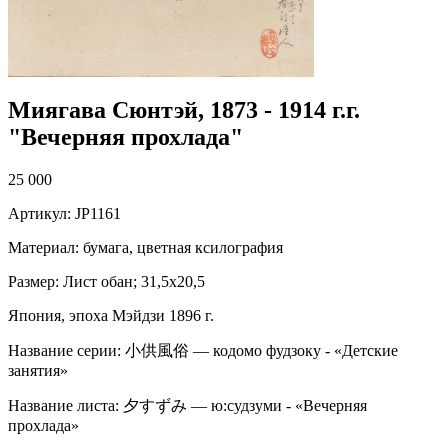
Миягава Сюнтэй, 1873 - 1914 г.г.
"Вечерняя прохлада"
25 000
Артикул: JP1161
Материал: бумага, цветная ксилография
Размер: Лист обан; 31,5х20,5
Япония, эпоха Мэйдзи 1896 г.
Название серии: 小供風俗 — кодомо фудзоку - «Детские
занятия»
Название листа: 夕すずみ — ю:судзуми - «Вечерняя
прохлада»