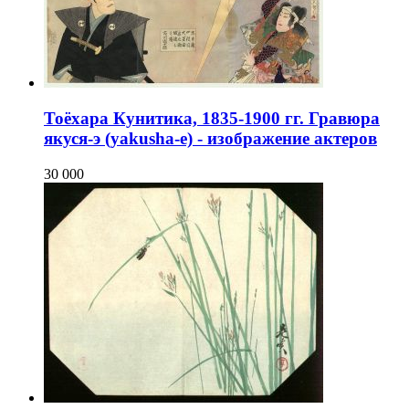
Тоёхара Кунитика, 1835-1900 гг. Гравюра
якуся-э (yakusha-e) - изображение актеров
30 000