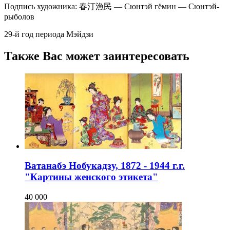
Подпись художника: 春汀漁民 — Сюнтэй гёмин — Сюнтэй-
рыболов
29-й год периода Мэйдзи
Также Вас может заинтересовать
Ватанабэ Нобукадзу, 1872 - 1944 г.г.
"Картины женского этикета"
40 000