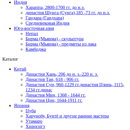
Индия
Хараппа, 2800-1700 гг. до н.э.
династия Шунга (Сунга),185 -73 гг. до н.э.
Гандара (Гандхара)
Средневековая Индия
Юго-восточная азия
Непал
Бирма (Мьянма) - скульптура
Бирма (Мьянма) - предметы из лака
Камбоджа
Каталог
Китай
Династия Хань, 206 до н. э.-220 н. э.
Династия Тан, 618 - 906 гг.
Династия Сун, 960-1229 гг.династия Цзинь, 1115-
1234 гг.динас
Династия Мин, 1368 - 1644 гг.
Династия Цин, 1644-1911 гг.
Япония
Цуба
Харунобу, Бунтё и другие ранние мастера
Утамаро
Хиросигэ