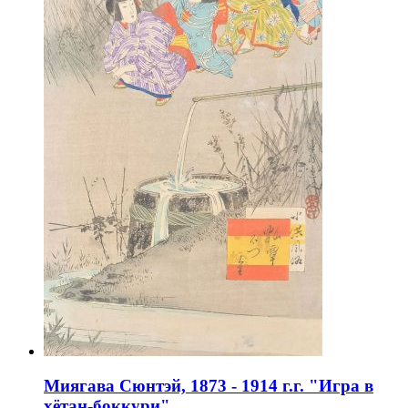
Миягава Сюнтэй, 1873 - 1914 г.г. "Игра в
хётан-боккури"