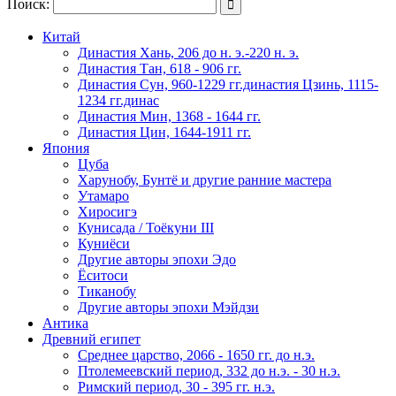
Поиск:

Китай
Династия Хань, 206 до н. э.-220 н. э.
Династия Тан, 618 - 906 гг.
Династия Сун, 960-1229 гг.династия Цзинь, 1115-
1234 гг.динас
Династия Мин, 1368 - 1644 гг.
Династия Цин, 1644-1911 гг.
Япония
Цуба
Харунобу, Бунтё и другие ранние мастера
Утамаро
Хиросигэ
Кунисада / Тоёкуни III
Куниёси
Другие авторы эпохи Эдо
Ёситоси
Тиканобу
Другие авторы эпохи Мэйдзи
Антика
Древний египет
Среднее царство, 2066 - 1650 гг. до н.э.
Птолемеевский период, 332 до н.э. - 30 н.э.
Римский период, 30 - 395 гг. н.э.