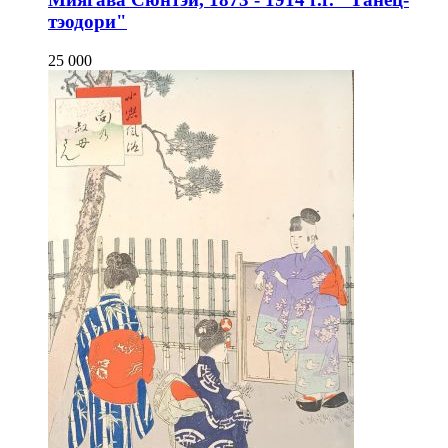
тэодори"
25 000