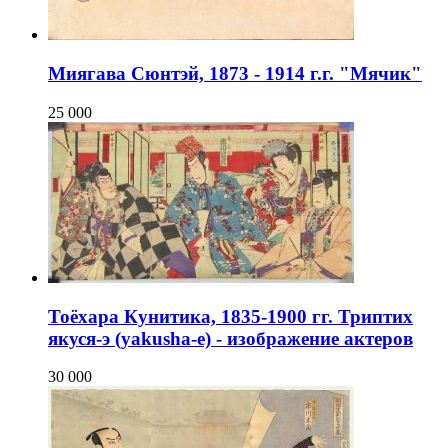
Миягава Сюнтэй, 1873 - 1914 г.г. "Мячик"
25 000
Тоёхара Кунитика, 1835-1900 гг. Триптих
якуся-э (yakusha-e) - изображение актеров
30 000