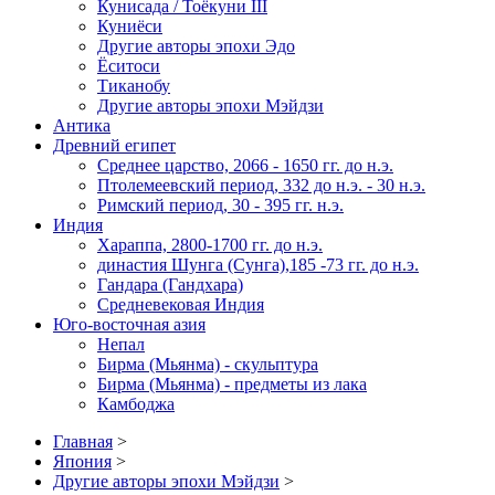
Кунисада / Тоёкуни III
Куниёси
Другие авторы эпохи Эдо
Ёситоси
Тиканобу
Другие авторы эпохи Мэйдзи
Антика
Древний египет
Среднее царство, 2066 - 1650 гг. до н.э.
Птолемеевский период, 332 до н.э. - 30 н.э.
Римский период, 30 - 395 гг. н.э.
Индия
Хараппа, 2800-1700 гг. до н.э.
династия Шунга (Сунга),185 -73 гг. до н.э.
Гандара (Гандхара)
Средневековая Индия
Юго-восточная азия
Непал
Бирма (Мьянма) - скульптура
Бирма (Мьянма) - предметы из лака
Камбоджа
Главная
>
Япония
>
Другие авторы эпохи Мэйдзи
>