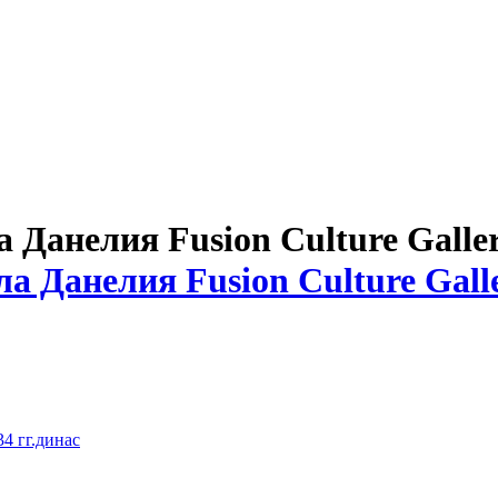
Данелия Fusion Culture Galle
4 гг.динас