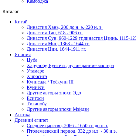
Камбоджа
Каталог
Китай
Династия Хань, 206 до н. э.-220 н. э.
Династия Тан, 618 - 906 гг.
Династия Сун, 960-1229 гг.династия Цзинь, 1115-123
Династия Мин, 1368 - 1644 гг.
Династия Цин, 1644-1911 гг.
Япония
Цуба
Харунобу, Бунтё и другие ранние мастера
Утамаро
Хиросигэ
Кунисада / Тоёкуни III
Куниёси
Другие авторы эпохи Эдо
Ёситоси
Тиканобу
Другие авторы эпохи Мэйдзи
Антика
Древний египет
Среднее царство, 2066 - 1650 гг. до н.э.
Птолемеевский период, 332 до н.э. - 30 н.э.