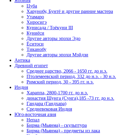
Япония
Цуба
Харунобу, Бунтё и другие ранние мастера
Утамаро
Хиросигэ
Кунисада / Тоёкуни III
Куниёси
Другие авторы эпохи Эдо
Ёситоси
Тиканобу
Другие авторы эпохи Мэйдзи
Антика
Древний египет
Среднее царство, 2066 - 1650 гг. до н.э.
Птолемеевский период, 332 до н.э. - 30 н.э.
Римский период, 30 - 395 гг. н.э.
Индия
Хараппа, 2800-1700 гг. до н.э.
династия Шунга (Сунга),185 -73 гг. до н.э.
Гандара (Гандхара)
Средневековая Индия
Юго-восточная азия
Непал
Бирма (Мьянма) - скульптура
Бирма (Мьянма) - предметы из лака