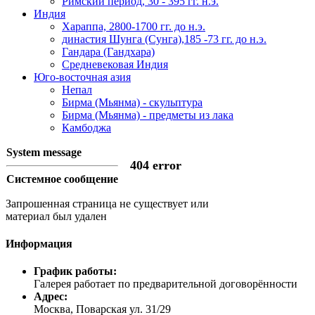
Римский период, 30 - 395 гг. н.э.
Индия
Хараппа, 2800-1700 гг. до н.э.
династия Шунга (Сунга),185 -73 гг. до н.э.
Гандара (Гандхара)
Средневековая Индия
Юго-восточная азия
Непал
Бирма (Мьянма) - скульптура
Бирма (Мьянма) - предметы из лака
Камбоджа
System message
404 error
Системное сообщение
Запрошенная страница не существует или
материал был удален
Информация
График работы:
Галерея работает по предварительной договорённости
Адрес:
Москва, Поварская ул. 31/29