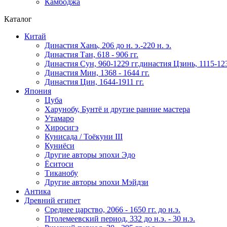
Камбоджа
Каталог
Китай
Династия Хань, 206 до н. э.-220 н. э.
Династия Тан, 618 - 906 гг.
Династия Сун, 960-1229 гг.династия Цзинь, 1115-123
Династия Мин, 1368 - 1644 гг.
Династия Цин, 1644-1911 гг.
Япония
Цуба
Харунобу, Бунтё и другие ранние мастера
Утамаро
Хиросигэ
Кунисада / Тоёкуни III
Куниёси
Другие авторы эпохи Эдо
Ёситоси
Тиканобу
Другие авторы эпохи Мэйдзи
Антика
Древний египет
Среднее царство, 2066 - 1650 гг. до н.э.
Птолемеевский период, 332 до н.э. - 30 н.э.