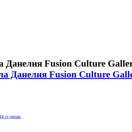
Данелия Fusion Culture Galle
4 гг.динас