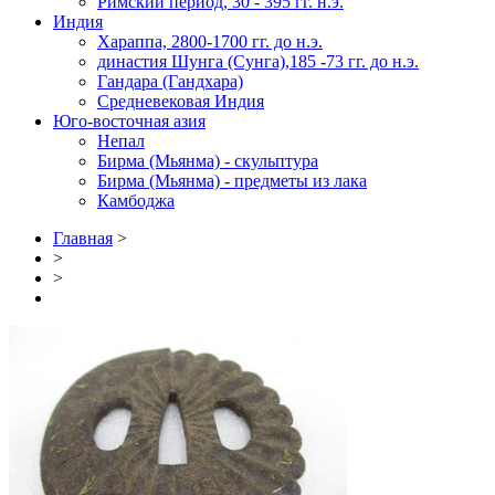
Римский период, 30 - 395 гг. н.э.
Индия
Хараппа, 2800-1700 гг. до н.э.
династия Шунга (Сунга),185 -73 гг. до н.э.
Гандара (Гандхара)
Средневековая Индия
Юго-восточная азия
Непал
Бирма (Мьянма) - скульптура
Бирма (Мьянма) - предметы из лака
Камбоджа
Главная
>
>
>