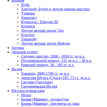
Япония
Цуба
Харунобу, Бунтё и другие ранние мастера
Утамаро
Хиросигэ
Кунисада / Тоёкуни III
Куниёси
Другие авторы эпохи Эдо
Ёситоси
Тиканобу
Другие авторы эпохи Мэйдзи
Антика
Древний египет
Среднее царство, 2066 - 1650 гг. до н.э.
Птолемеевский период, 332 до н.э. - 30 н.э.
Римский период, 30 - 395 гг. н.э.
Индия
Хараппа, 2800-1700 гг. до н.э.
династия Шунга (Сунга),185 -73 гг. до н.э.
Гандара (Гандхара)
Средневековая Индия
Юго-восточная азия
Непал
Бирма (Мьянма) - скульптура
Бирма (Мьянма) - предметы из лака