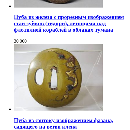
Цуба из железа c прорезным изображением
стаи зуйков (тидори), летящими над
флотилией кораблей в облаках тумана
30 000
Цуба из сэнтоку изображением фазана,
сидящего на ветви клена