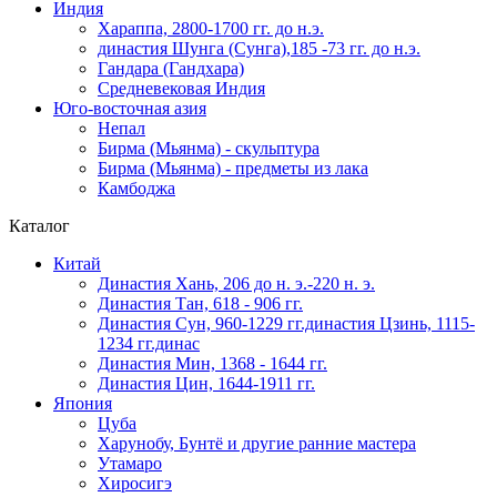
Индия
Хараппа, 2800-1700 гг. до н.э.
династия Шунга (Сунга),185 -73 гг. до н.э.
Гандара (Гандхара)
Средневековая Индия
Юго-восточная азия
Непал
Бирма (Мьянма) - скульптура
Бирма (Мьянма) - предметы из лака
Камбоджа
Каталог
Китай
Династия Хань, 206 до н. э.-220 н. э.
Династия Тан, 618 - 906 гг.
Династия Сун, 960-1229 гг.династия Цзинь, 1115-
1234 гг.динас
Династия Мин, 1368 - 1644 гг.
Династия Цин, 1644-1911 гг.
Япония
Цуба
Харунобу, Бунтё и другие ранние мастера
Утамаро
Хиросигэ