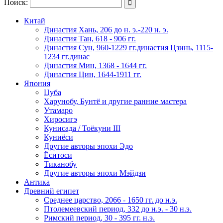
Поиск:

Китай
Династия Хань, 206 до н. э.-220 н. э.
Династия Тан, 618 - 906 гг.
Династия Сун, 960-1229 гг.династия Цзинь, 1115-
1234 гг.динас
Династия Мин, 1368 - 1644 гг.
Династия Цин, 1644-1911 гг.
Япония
Цуба
Харунобу, Бунтё и другие ранние мастера
Утамаро
Хиросигэ
Кунисада / Тоёкуни III
Куниёси
Другие авторы эпохи Эдо
Ёситоси
Тиканобу
Другие авторы эпохи Мэйдзи
Антика
Древний египет
Среднее царство, 2066 - 1650 гг. до н.э.
Птолемеевский период, 332 до н.э. - 30 н.э.
Римский период, 30 - 395 гг. н.э.