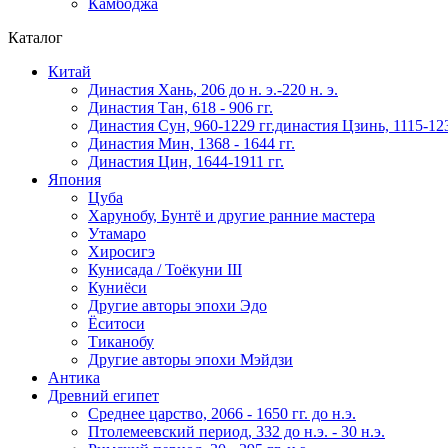
Камбоджа
Каталог
Китай
Династия Хань, 206 до н. э.-220 н. э.
Династия Тан, 618 - 906 гг.
Династия Сун, 960-1229 гг.династия Цзинь, 1115-123
Династия Мин, 1368 - 1644 гг.
Династия Цин, 1644-1911 гг.
Япония
Цуба
Харунобу, Бунтё и другие ранние мастера
Утамаро
Хиросигэ
Кунисада / Тоёкуни III
Куниёси
Другие авторы эпохи Эдо
Ёситоси
Тиканобу
Другие авторы эпохи Мэйдзи
Антика
Древний египет
Среднее царство, 2066 - 1650 гг. до н.э.
Птолемеевский период, 332 до н.э. - 30 н.э.