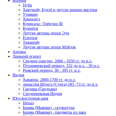
Япония
Цуба
Харунобу, Бунтё и другие ранние мастера
Утамаро
Хиросигэ
Кунисада / Тоёкуни III
Куниёси
Другие авторы эпохи Эдо
Ёситоси
Тиканобу
Другие авторы эпохи Мэйдзи
Антика
Древний египет
Среднее царство, 2066 - 1650 гг. до н.э.
Птолемеевский период, 332 до н.э. - 30 н.э.
Римский период, 30 - 395 гг. н.э.
Индия
Хараппа, 2800-1700 гг. до н.э.
династия Шунга (Сунга),185 -73 гг. до н.э.
Гандара (Гандхара)
Средневековая Индия
Юго-восточная азия
Непал
Бирма (Мьянма) - скульптура
Бирма (Мьянма) - предметы из лака