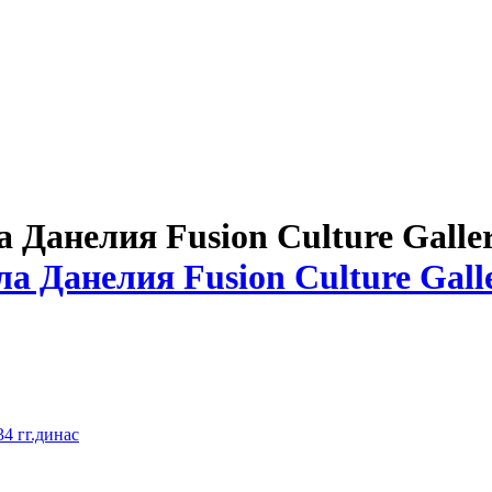
Данелия Fusion Culture Galle
4 гг.динас