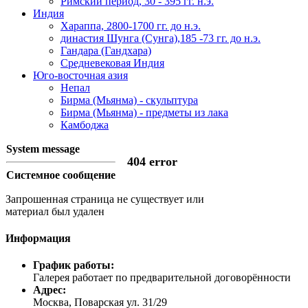
Римский период, 30 - 395 гг. н.э.
Индия
Хараппа, 2800-1700 гг. до н.э.
династия Шунга (Сунга),185 -73 гг. до н.э.
Гандара (Гандхара)
Средневековая Индия
Юго-восточная азия
Непал
Бирма (Мьянма) - скульптура
Бирма (Мьянма) - предметы из лака
Камбоджа
System message
404 error
Системное сообщение
Запрошенная страница не существует или
материал был удален
Информация
График работы:
Галерея работает по предварительной договорённости
Адрес:
Москва, Поварская ул. 31/29