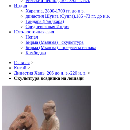
Римский период, 30 - 395 гг. н.э.
Индия
Хараппа, 2800-1700 гг. до н.э.
династия Шунга (Сунга),185 -73 гг. до н.э.
Гандара (Гандхара)
Средневековая Индия
Юго-восточная азия
Непал
Бирма (Мьянма) - скульптура
Бирма (Мьянма) - предметы из лака
Камбоджа
Главная
>
Китай
>
Династия Хань, 206 до н. э.-220 н. э.
>
Скульптура всадника на лошади