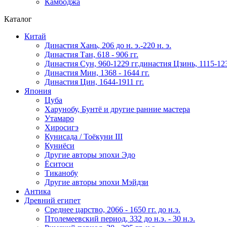
Камбоджа
Каталог
Китай
Династия Хань, 206 до н. э.-220 н. э.
Династия Тан, 618 - 906 гг.
Династия Сун, 960-1229 гг.династия Цзинь, 1115-123
Династия Мин, 1368 - 1644 гг.
Династия Цин, 1644-1911 гг.
Япония
Цуба
Харунобу, Бунтё и другие ранние мастера
Утамаро
Хиросигэ
Кунисада / Тоёкуни III
Куниёси
Другие авторы эпохи Эдо
Ёситоси
Тиканобу
Другие авторы эпохи Мэйдзи
Антика
Древний египет
Среднее царство, 2066 - 1650 гг. до н.э.
Птолемеевский период, 332 до н.э. - 30 н.э.