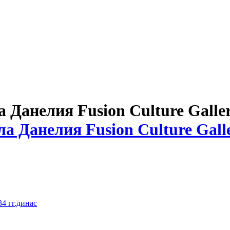
Данелия Fusion Culture Galle
4 гг.динас