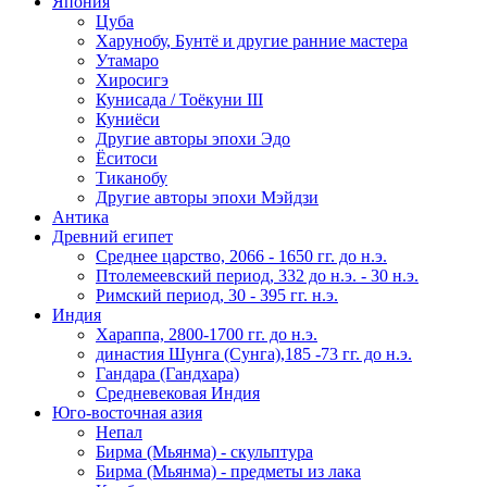
Япония
Цуба
Харунобу, Бунтё и другие ранние мастера
Утамаро
Хиросигэ
Кунисада / Тоёкуни III
Куниёси
Другие авторы эпохи Эдо
Ёситоси
Тиканобу
Другие авторы эпохи Мэйдзи
Антика
Древний египет
Среднее царство, 2066 - 1650 гг. до н.э.
Птолемеевский период, 332 до н.э. - 30 н.э.
Римский период, 30 - 395 гг. н.э.
Индия
Хараппа, 2800-1700 гг. до н.э.
династия Шунга (Сунга),185 -73 гг. до н.э.
Гандара (Гандхара)
Средневековая Индия
Юго-восточная азия
Непал
Бирма (Мьянма) - скульптура
Бирма (Мьянма) - предметы из лака