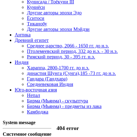
Кунисада / Тоёкуни III
Куниёси
Другие авторы эпохи Эдо
Ёситоси
Тиканобу
Другие авторы эпохи Мэйдзи
Антика
Древний египет
Среднее царство, 2066 - 1650 гг. до н.э.
Птолемеевский период, 332 до н.э. - 30 н.э.
Римский период, 30 - 395 гг. н.э.
Индия
Хараппа, 2800-1700 гг. до н.э.
династия Шунга (Сунга),185 -73 гг. до н.э.
Гандара (Гандхара)
Средневековая Индия
Юго-восточная азия
Непал
Бирма (Мьянма) - скульптура
Бирма (Мьянма) - предметы из лака
Камбоджа
System message
404 error
Системное сообщение