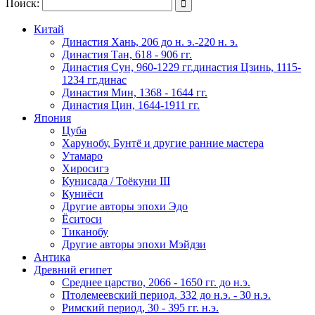
Поиск:

Китай
Династия Хань, 206 до н. э.-220 н. э.
Династия Тан, 618 - 906 гг.
Династия Сун, 960-1229 гг.династия Цзинь, 1115-
1234 гг.динас
Династия Мин, 1368 - 1644 гг.
Династия Цин, 1644-1911 гг.
Япония
Цуба
Харунобу, Бунтё и другие ранние мастера
Утамаро
Хиросигэ
Кунисада / Тоёкуни III
Куниёси
Другие авторы эпохи Эдо
Ёситоси
Тиканобу
Другие авторы эпохи Мэйдзи
Антика
Древний египет
Среднее царство, 2066 - 1650 гг. до н.э.
Птолемеевский период, 332 до н.э. - 30 н.э.
Римский период, 30 - 395 гг. н.э.