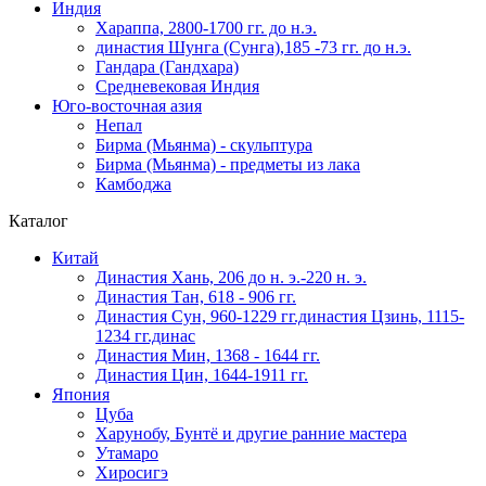
Индия
Хараппа, 2800-1700 гг. до н.э.
династия Шунга (Сунга),185 -73 гг. до н.э.
Гандара (Гандхара)
Средневековая Индия
Юго-восточная азия
Непал
Бирма (Мьянма) - скульптура
Бирма (Мьянма) - предметы из лака
Камбоджа
Каталог
Китай
Династия Хань, 206 до н. э.-220 н. э.
Династия Тан, 618 - 906 гг.
Династия Сун, 960-1229 гг.династия Цзинь, 1115-
1234 гг.динас
Династия Мин, 1368 - 1644 гг.
Династия Цин, 1644-1911 гг.
Япония
Цуба
Харунобу, Бунтё и другие ранние мастера
Утамаро
Хиросигэ