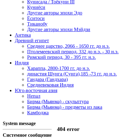
Кунисада / Тоёкуни III
Куниёси
Другие авторы эпохи Эдо
Ёситоси
Тиканобу
Другие авторы эпохи Мэйдзи
Антика
Древний египет
Среднее царство, 2066 - 1650 гг. до н.э.
Птолемеевский период, 332 до н.э. - 30 н.э.
Римский период, 30 - 395 гг. н.э.
Индия
Хараппа, 2800-1700 гг. до н.э.
династия Шунга (Сунга),185 -73 гг. до н.э.
Гандара (Гандхара)
Средневековая Индия
Юго-восточная азия
Непал
Бирма (Мьянма) - скульптура
Бирма (Мьянма) - предметы из лака
Камбоджа
System message
404 error
Системное сообщение