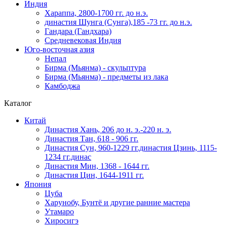
Индия
Хараппа, 2800-1700 гг. до н.э.
династия Шунга (Сунга),185 -73 гг. до н.э.
Гандара (Гандхара)
Средневековая Индия
Юго-восточная азия
Непал
Бирма (Мьянма) - скульптура
Бирма (Мьянма) - предметы из лака
Камбоджа
Каталог
Китай
Династия Хань, 206 до н. э.-220 н. э.
Династия Тан, 618 - 906 гг.
Династия Сун, 960-1229 гг.династия Цзинь, 1115-
1234 гг.динас
Династия Мин, 1368 - 1644 гг.
Династия Цин, 1644-1911 гг.
Япония
Цуба
Харунобу, Бунтё и другие ранние мастера
Утамаро
Хиросигэ