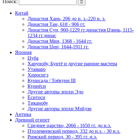
Поиск:

Китай
Династия Хань, 206 до н. э.-220 н. э.
Династия Тан, 618 - 906 гг.
Династия Сун, 960-1229 гг.династия Цзинь, 1115-
1234 гг.динас
Династия Мин, 1368 - 1644 гг.
Династия Цин, 1644-1911 гг.
Япония
Цуба
Харунобу, Бунтё и другие ранние мастера
Утамаро
Хиросигэ
Кунисада / Тоёкуни III
Куниёси
Другие авторы эпохи Эдо
Ёситоси
Тиканобу
Другие авторы эпохи Мэйдзи
Антика
Древний египет
Среднее царство, 2066 - 1650 гг. до н.э.
Птолемеевский период, 332 до н.э. - 30 н.э.
Римский период, 30 - 395 гг. н.э.