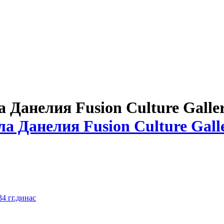
Данелия Fusion Culture Galle
4 гг.динас