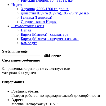
Римский период, 30 - 395 гг. н.э.
Индия
Хараппа, 2800-1700 гг. до н.э.
династия Шунга (Сунга),185 -73 гг. до н.э.
Гандара (Гандхара)
Средневековая Индия
Юго-восточная азия
Непал
Бирма (Мьянма) - скульптура
Бирма (Мьянма) - предметы из лака
Камбоджа
System message
404 error
Системное сообщение
Запрошенная страница не существует или
материал был удален
Информация
График работы:
Галерея работает по предварительной договорённости
Адрес:
Москва, Поварская ул. 31/29