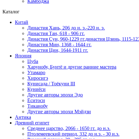
Камбоджа
Каталог
Китай
Династия Хань, 206 до н. э.-220 н. э.
Династия Тан, 618 - 906 гг.
Династия Сун, 960-1229 гг.династия Цзинь, 1115-123
Династия Мин, 1368 - 1644 гг.
Династия Цин, 1644-1911 гг.
Япония
Цуба
Харунобу, Бунтё и другие ранние мастера
Утамаро
Хиросигэ
Кунисада / Тоёкуни III
Куниёси
Другие авторы эпохи Эдо
Ёситоси
Тиканобу
Другие авторы эпохи Мэйдзи
Антика
Древний египет
Среднее царство, 2066 - 1650 гг. до н.э.
Птолемеевский период, 332 до н.э. - 30 н.э.