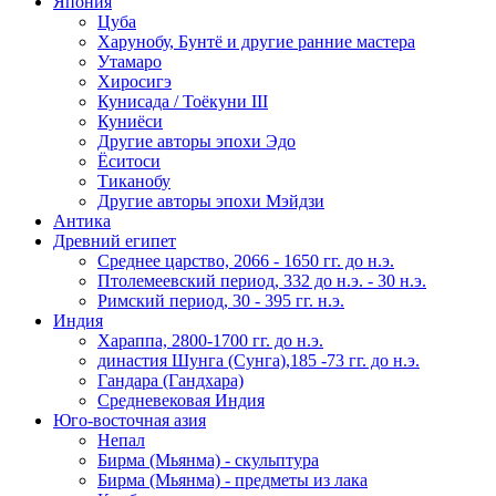
Япония
Цуба
Харунобу, Бунтё и другие ранние мастера
Утамаро
Хиросигэ
Кунисада / Тоёкуни III
Куниёси
Другие авторы эпохи Эдо
Ёситоси
Тиканобу
Другие авторы эпохи Мэйдзи
Антика
Древний египет
Среднее царство, 2066 - 1650 гг. до н.э.
Птолемеевский период, 332 до н.э. - 30 н.э.
Римский период, 30 - 395 гг. н.э.
Индия
Хараппа, 2800-1700 гг. до н.э.
династия Шунга (Сунга),185 -73 гг. до н.э.
Гандара (Гандхара)
Средневековая Индия
Юго-восточная азия
Непал
Бирма (Мьянма) - скульптура
Бирма (Мьянма) - предметы из лака